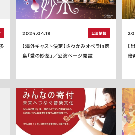
2024.04.19
20
せ
公演情報
多
【海外キャスト決定】さわかみオペラin徳
【
島「愛の妙薬」／公演ページ開設
倍