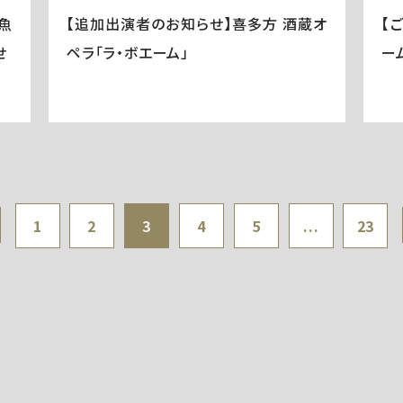
魚
【追加出演者のお知らせ】喜多方 酒蔵オ
【
せ
ペラ「ラ・ボエーム」
ー
1
2
3
4
5
...
23