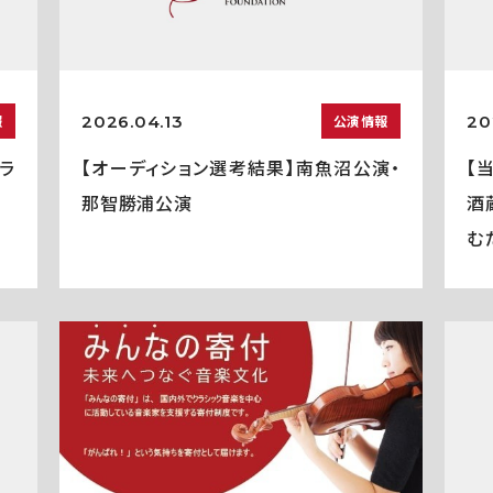
2026.04.13
20
報
公演情報
ラ
【オーディション選考結果】南魚沼公演・
【
那智勝浦公演
酒
む