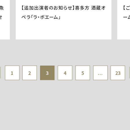
魚
【追加出演者のお知らせ】喜多方 酒蔵オ
【
せ
ペラ「ラ・ボエーム」
ー
1
2
3
4
5
...
23