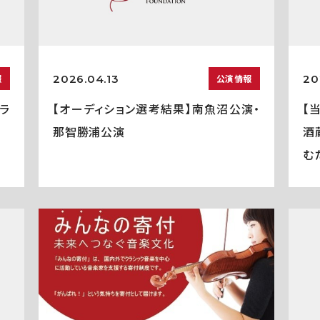
2026.04.13
20
報
公演情報
ラ
【オーディション選考結果】南魚沼公演・
【
那智勝浦公演
酒
む