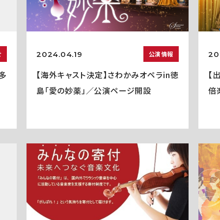
2024.04.19
20
せ
公演情報
多
【海外キャスト決定】さわかみオペラin徳
【
島「愛の妙薬」／公演ページ開設
倍