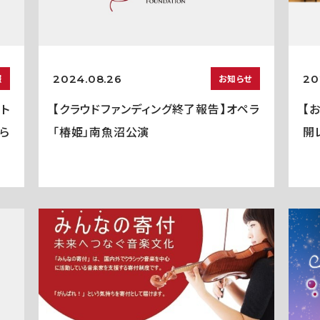
2024.08.26
20
報
お知らせ
ト
【クラウドファンディング終了報告】オペラ
【
ら
「椿姫」南魚沼公演
開