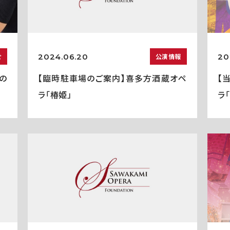
2024.06.20
20
せ
公演情報
の
【臨時駐車場のご案内】喜多方酒蔵オペ
【
ラ「椿姫」
ラ