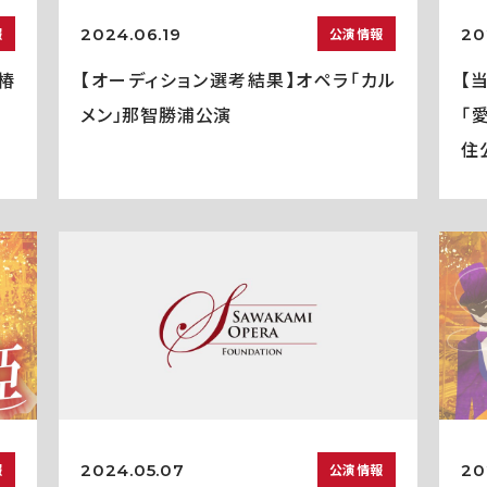
2024.06.19
20
報
公演情報
椿
【オーディション選考結果】オペラ「カル
【
メン」那智勝浦公演
「
住
2024.05.07
20
報
公演情報