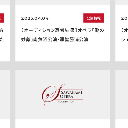
2025.04.04
20
報
公演情報
方
【オーディション選考結果】オペラ「愛の
【
た
妙薬」南魚沼公演・那智勝浦公演
ラ