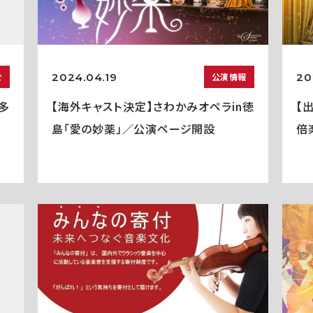
2024.04.19
20
せ
公演情報
多
【海外キャスト決定】さわかみオペラin徳
【
島「愛の妙薬」／公演ページ開設
倍