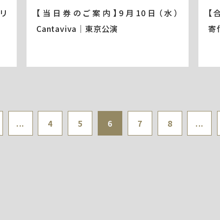
ミリ
【当日券のご案内】9月10日（水）
【
Cantaviva｜東京公演
寄
...
4
5
6
7
8
...