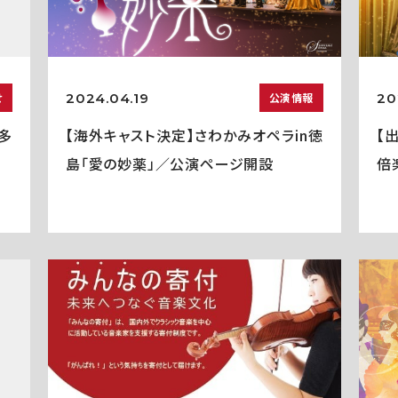
2024.04.19
20
せ
公演情報
多
【海外キャスト決定】さわかみオペラin徳
【
島「愛の妙薬」／公演ページ開設
倍