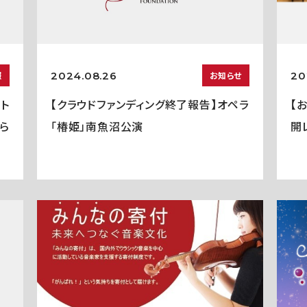
2024.08.26
20
報
お知らせ
ト
【クラウドファンディング終了報告】オペラ
【
ら
「椿姫」南魚沼公演
開