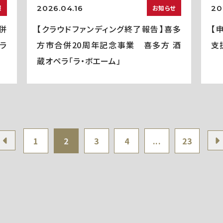
2026.04.16
20
報
お知らせ
併
【クラウドファンディング終了報告】喜多
【
ラ
方市合併20周年記念事業 喜多方 酒
支
蔵オペラ「ラ・ボエーム」
1
2
3
4
...
23