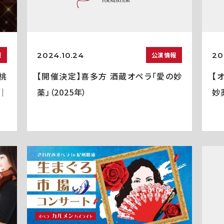
2024.10.24
20
報
公演情報
谷桃
【開催決定】喜多方 酒蔵オペラ「愛の妙
【
3｜
薬」（2025年）
妙