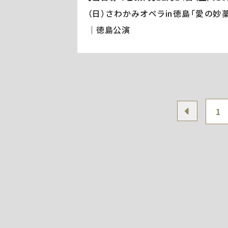
（日）さわかみオペラin徳島「愛の妙薬
｜徳島公演
1