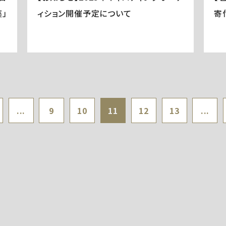
」
ィション開催予定について
寄
...
9
10
11
12
13
...