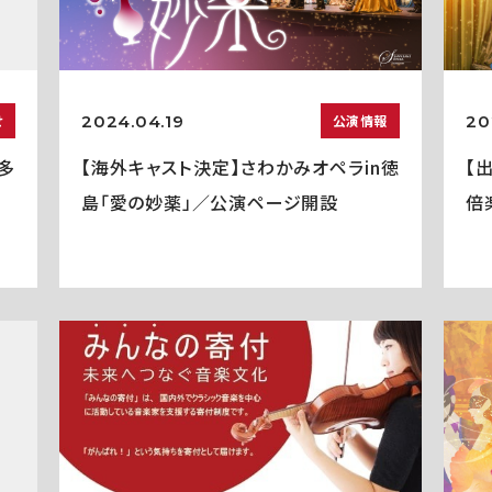
2024.04.19
20
せ
公演情報
多
【海外キャスト決定】さわかみオペラin徳
【
島「愛の妙薬」／公演ページ開設
倍