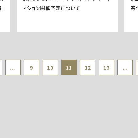
」
ィション開催予定について
寄
...
9
10
11
12
13
...