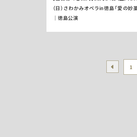
（日）さわかみオペラin徳島「愛の妙薬
｜徳島公演
1