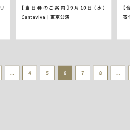
ミリ
【当日券のご案内】9月10日（水）
【
Cantaviva｜東京公演
寄
...
4
5
6
7
8
...