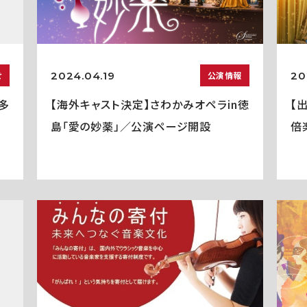
2024.04.19
20
せ
公演情報
多
【海外キャスト決定】さわかみオペラin徳
【
島「愛の妙薬」／公演ページ開設
倍