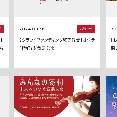
2024.08.26
20
報
お知らせ
ト
【クラウドファンディング終了報告】オペラ
【
ら
「椿姫」南魚沼公演
開