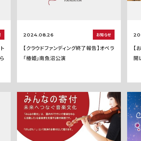
2024.08.26
20
報
お知らせ
ト
【クラウドファンディング終了報告】オペラ
【
ら
「椿姫」南魚沼公演
開