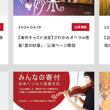
2024.04.19
20
せ
公演情報
多
【海外キャスト決定】さわかみオペラin徳
【
島「愛の妙薬」／公演ページ開設
倍