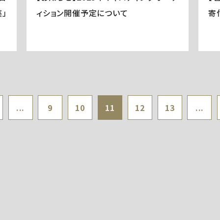
」
ィション開催予定について
寄
...
9
10
11
12
13
...