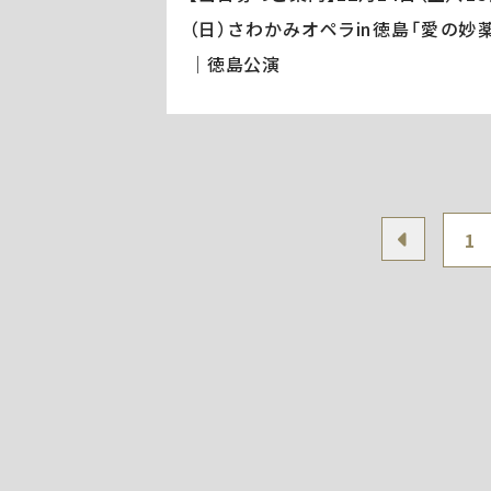
（日）さわかみオペラin徳島「愛の妙薬
｜徳島公演
1