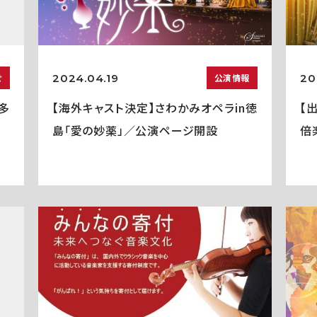
2024.04.19
20
せ
公演情報
多
【海外キャスト決定】さわかみオペラin徳
【
島「愛の妙薬」／公演ページ開設
倍