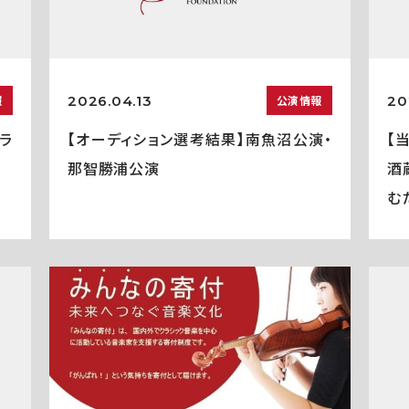
2026.04.13
20
報
公演情報
ラ
【オーディション選考結果】南魚沼公演・
【
那智勝浦公演
酒
む