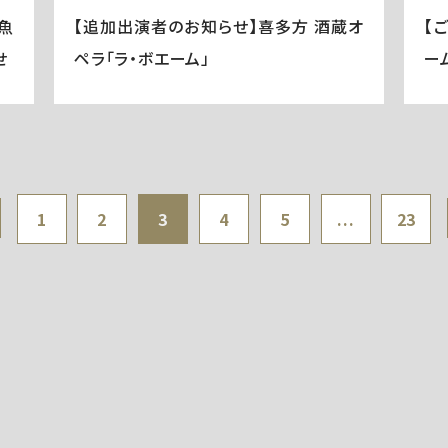
魚
【追加出演者のお知らせ】喜多方 酒蔵オ
【
せ
ペラ「ラ・ボエーム」
ー
1
2
3
4
5
...
23