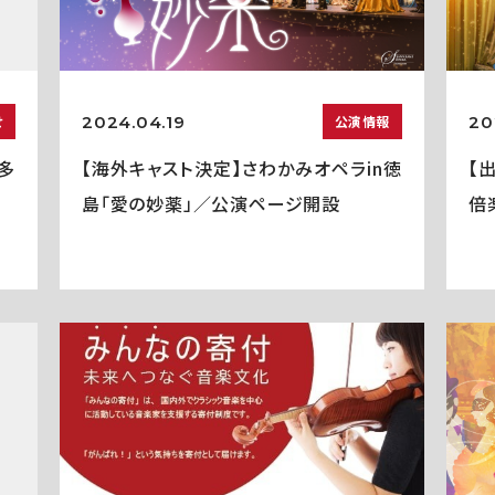
2024.04.19
20
せ
公演情報
多
【海外キャスト決定】さわかみオペラin徳
【
島「愛の妙薬」／公演ページ開設
倍