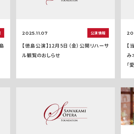
2025.11.07
20
報
公演情報
島
【徳島公演】12月5日（金）公開リハーサ
【
ル観覧のおしらせ
み
「