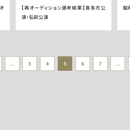
オ
【再オーディション選考結果】喜多方公
臨
演・弘前公演
...
3
4
5
6
7
...