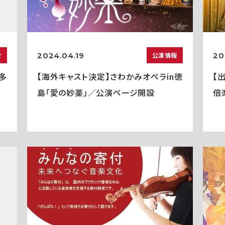
2024.04.19
20
せ
公演情報
多
【海外キャスト決定】さわかみオペラin徳
【
島「愛の妙薬」／公演ページ開設
倍