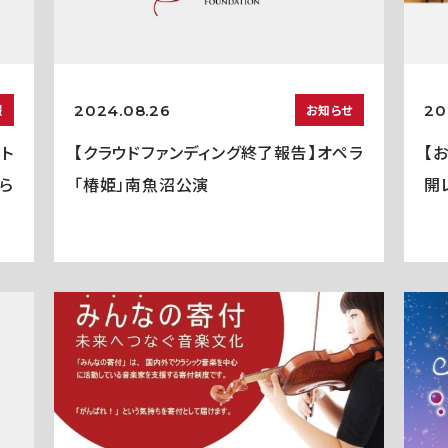
2024.08.26
20
報
お知らせ
ト
【クラウドファンディング終了報告】オペラ
【
ら
「椿姫」南魚沼公演
開