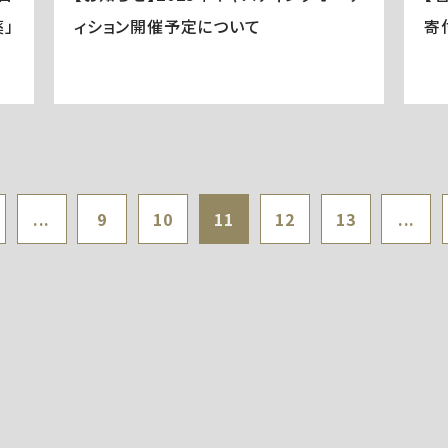
」
ィション開催予定について
寄
...
9
10
11
12
13
...