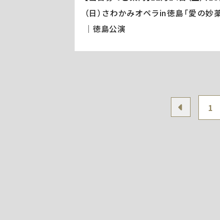
（日）さわかみオペラin徳島「愛の妙薬
｜徳島公演
1