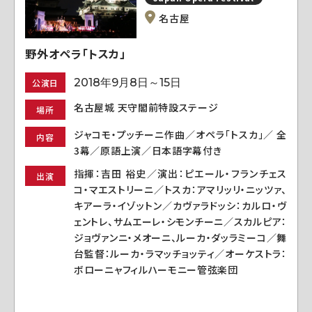
名古屋
野外オペラ「トスカ」
2018年9月8日～15日
公演日
名古屋城 天守閣前特設ステージ
場所
ジャコモ・プッチーニ作曲／オペラ「トスカ」／ 全
内容
3幕／原語上演／日本語字幕付き
指揮：吉田 裕史／演出：ピエール・フランチェス
出演
コ・マエストリーニ／トスカ：アマリッリ・ニッツァ、
キアーラ・イゾットン／カヴァラドッシ：カルロ・ヴ
ェントレ、サムエーレ・シモンチーニ／スカルピア：
ジョヴァンニ・メオーニ、ルーカ・ダッラミーコ／舞
台監督：ルーカ・ラマッチョッティ／オーケストラ：
ボローニャフィルハーモニー管弦楽団