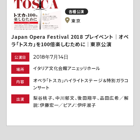
各種公演
東京
Japan Opera Festival 2018 プレイベント｜オペ
ラ「トスカ」を100倍楽しむために｜東京公演
2018年7月14日
公演日
イタリア文化会館アニェッリホール
場所
オペラ「トスカ」ハイライトステージ＆特別ガラコ
内容
ンサート
梨谷桃子、中川郁文、後田翔平、品田広希／解
出演
説：伊藤宏一／ピアノ：伊坪淑子