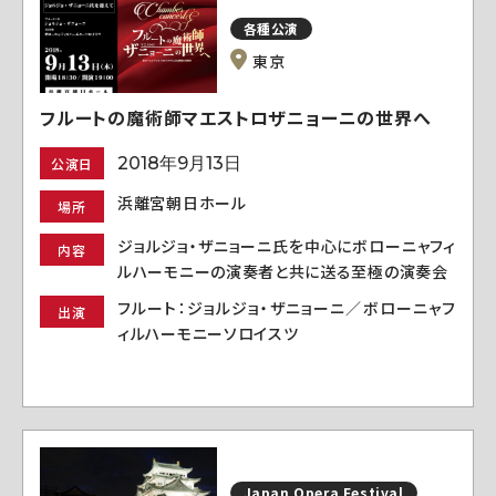
各種公演
東京
フルートの魔術師マエストロザニョーニの世界へ
2018年9月13日
公演日
浜離宮朝日ホール
場所
ジョルジョ・ザニョーニ氏を中心にボローニャフィ
内容
ルハーモニーの演奏者と共に送る至極の演奏会
フルート：ジョルジョ・ザニョーニ／ボローニャフ
出演
ィルハーモニーソロイスツ
Japan Opera Festival