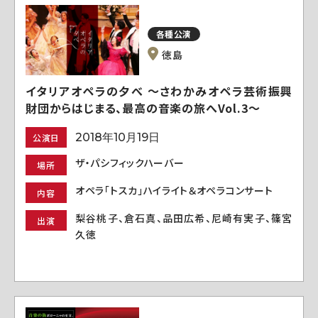
各種公演
徳島
イタリアオペラの夕べ ～さわかみオペラ芸術振興
財団からはじまる、最高の音楽の旅へVol.3～
2018年10月19日
公演日
ザ・パシフィックハーバー
場所
オペラ「トスカ」ハイライト＆オペラコンサート
内容
梨谷桃子、倉石真、品田広希、尼崎有実子、篠宮
出演
久徳