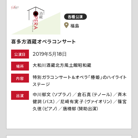
各種公演
福島
喜多方酒蔵オペラコンサート
2019年5月18日
公演日
大和川酒蔵北方風土館昭和蔵
場所
特別ガラコンサート＆オペラ「椿姫」のハイライト
内容
ステージ
中川郁文（ソプラノ）／倉石真（テノール）／斉木
出演
健詞（バス）／尼崎有実子（ヴァイオリン）／篠宮
久徳（ピアノ）／唐橋郁（賛助出演）