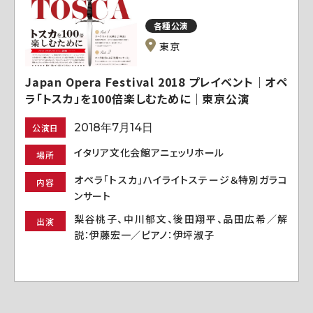
各種公演
東京
Japan Opera Festival 2018 プレイベント｜オペ
ラ「トスカ」を100倍楽しむために｜東京公演
2018年7月14日
公演日
イタリア文化会館アニェッリホール
場所
オペラ「トスカ」ハイライトステージ＆特別ガラコ
内容
ンサート
梨谷桃子、中川郁文、後田翔平、品田広希／解
出演
説：伊藤宏一／ピアノ：伊坪淑子