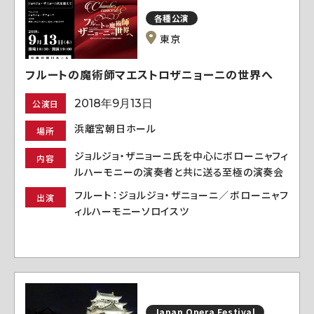
各種公演
東京
フルートの魔術師マエストロザニョーニの世界へ
2018年9月13日
公演日
浜離宮朝日ホール
場所
ジョルジョ・ザニョーニ氏を中心にボローニャフィ
内容
ルハーモニーの演奏者と共に送る至極の演奏会
フルート：ジョルジョ・ザニョーニ／ボローニャフ
出演
ィルハーモニーソロイスツ
Japan Opera Festival