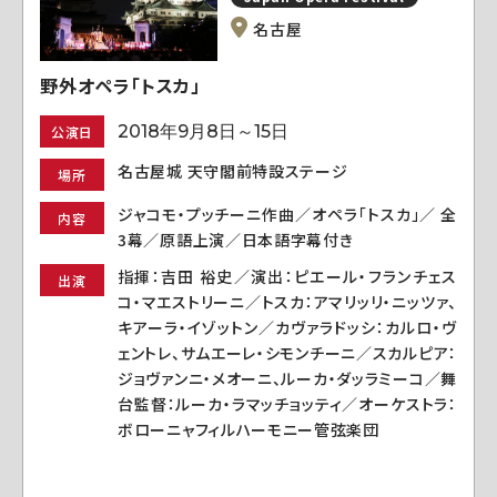
名古屋
野外オペラ「トスカ」
2018年9月8日～15日
公演日
名古屋城 天守閣前特設ステージ
場所
ジャコモ・プッチーニ作曲／オペラ「トスカ」／ 全
内容
3幕／原語上演／日本語字幕付き
指揮：吉田 裕史／演出：ピエール・フランチェス
出演
コ・マエストリーニ／トスカ：アマリッリ・ニッツァ、
キアーラ・イゾットン／カヴァラドッシ：カルロ・ヴ
ェントレ、サムエーレ・シモンチーニ／スカルピア：
ジョヴァンニ・メオーニ、ルーカ・ダッラミーコ／舞
台監督：ルーカ・ラマッチョッティ／オーケストラ：
ボローニャフィルハーモニー管弦楽団