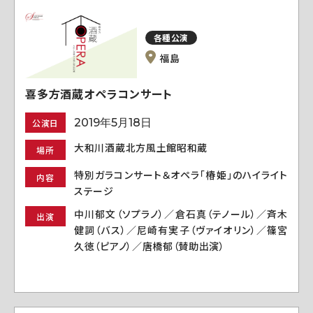
各種公演
福島
喜多方酒蔵オペラコンサート
2019年5月18日
公演日
大和川酒蔵北方風土館昭和蔵
場所
特別ガラコンサート＆オペラ「椿姫」のハイライト
内容
ステージ
中川郁文（ソプラノ）／倉石真（テノール）／斉木
出演
健詞（バス）／尼崎有実子（ヴァイオリン）／篠宮
久徳（ピアノ）／唐橋郁（賛助出演）