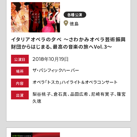
各種公演
徳島
イタリアオペラの夕べ ～さわかみオペラ芸術振興
財団からはじまる、最高の音楽の旅へVol.3～
2018年10月19日
公演日
ザ・パシフィックハーバー
場所
オペラ「トスカ」ハイライト＆オペラコンサート
内容
梨谷桃子、倉石真、品田広希、尼崎有実子、篠宮
出演
久徳