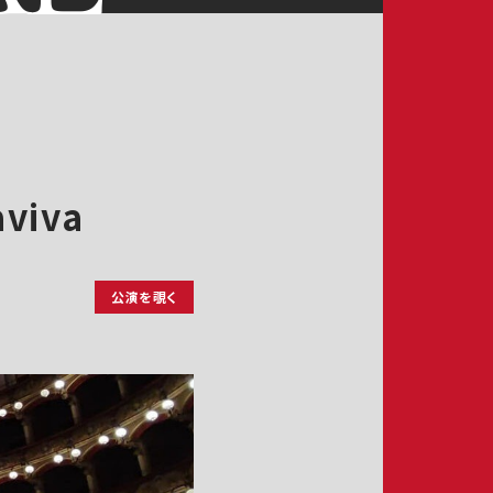
iva
公演を覗く