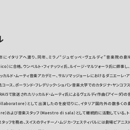
ル
年にイタリアへ渡り、同年、ミラノ“ジュゼッペ・ヴェルディ”音楽院の劇場ピ
ianistico）に合格。ウンベルト・フィナッツィ氏、ルイージ・マルツォーラ氏に師
リッカルド・ムーティ音楽アカデミー、サルソマッジョーレにおけるダニエーレ・
法コース、ポーランド・フレデリック・ショパン音楽大学でのカタジナ・ヤンコ
RAI5で放送されたリッカルド・ムーティ氏によるヴェルディ作曲《アイーダ》の
 collaboratore）として出演したのを皮切りに、イタリア国内外の数多
natore）および音楽スタッフ（Maestro di sala）として継続的に活動して
タッフを務め、スイスのティチーノ・ムジカ・フェスティバルには劇場ピアニス