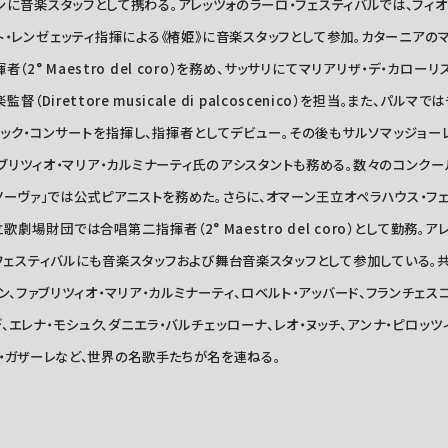
に音楽スタッフとして携わる。アレッツォのラーロ・フェスティバルでは、フィオ
ト・レンゼェッティ指揮による《椿姫》に音楽スタッフとして参加。カターニアの
（2° Maestro del coro）を務め、サッサリにてマリアリザ・デ・カロ
Direttore musicale di palcoscenico）を担当。また、パル
ック・コンサートを指揮し、指揮者としてデビュー。その後もサルソマッジョ
ブリツィオ・マリア・カルミナーティ氏のアシスタントも務める。数々のコンク
ラノーヴァ」では公式ピアニストを務めた。さらに、オマーン王立オペラハウス・フ
劇場財団では合唱第二指揮者（2° Maestro del coro）として勤務。ア
ェスティバルにも音楽スタッフおよび舞台音楽スタッフとして参加している。
ン、ファブリツィオ・マリア・カルミナーティ、ロベルト・アッバード、フランチェス
エレナ・モシュク、ダニエラ・バルチェッローナ、レオ・ヌッチ、アンナ・ピロッツ
ト・ガザーレなど、世界の名歌手たちが名を連ねる。