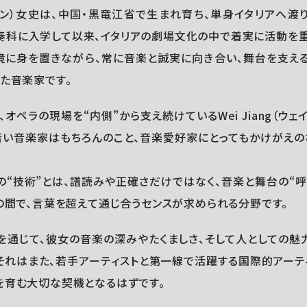
イ・ジャン）女史は、中国・黒竜江省で生まれ育ち、単身イタリアへ渡り、
ノ伴奏科に入学して以来、イタリアの劇場文化の中で着実に活動を
に身を置きながら、常に音楽と誠実に向き合い、舞台を支える
た音楽家です。
オペラの現場を“内側”から支え続けているWei Jiang（ウェ
若い音楽家はもちろんのこと、音楽愛好家にとってもかけがえ
の“技術”とは、譜読みや正確さだけではなく、音楽と舞台の“呼
の間で、言葉を超えて通じ合うセンスが求められる分野です。
を通じて、彼女の音楽の深みやたくましさ、そして人としての魅
。それはまた、若手アーティストと第一線で活躍する国際的アーテ
を育む大切な契機となるはずです。