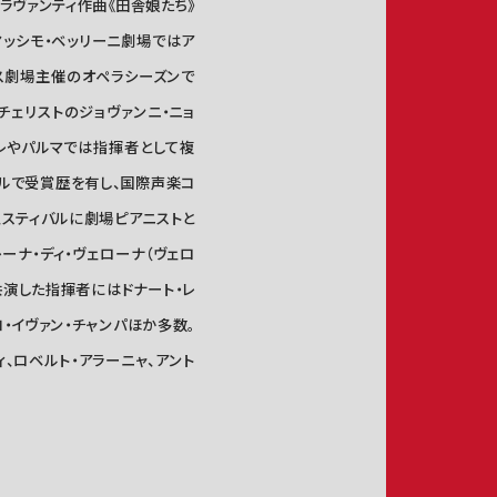
ラヴァンティ作曲《田舎娘たち》
マッシモ・ベッリーニ劇場ではア
ーリス劇場主催のオペラシーズンで
マではチェリストのジョヴァンニ・ニョ
ーレやパルマでは指揮者として複
ールで受賞歴を有し、国際声楽コ
ェスティバルに劇場ピアニストと
レーナ・ディ・ヴェローナ（ヴェロ
共演した指揮者にはドナート・レ
コ・イヴァン・チャンパほか多数。
ィ、ロベルト・アラーニャ、アント