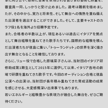
摯に向き合い、懸命に音楽を表現される皆さまの姿勢と熱量を、
審査員一同、しっかりと受け止めました。 選考は難航を極めまし
たが、その中から、実力と将来性、そして舞台への情熱を兼ね備え
た出演者を選出することができました。そして、主要キャストのカ
ラフ役1名を海外より招聘予定です。
また、合格者の半数以上が、現在あるいは過去にイタリアを拠点
として舞台経験を重ねてきた歌手たちです。国際的な経験を積ん
だ出演者たちが徳島に集い、「トゥーランドット」の世界を深く描き
出す舞台となることを確信しております。
さらに、リュー役で合格した原璃菜子さんは、当財団のイタリア研
修助成第1期生として2015年に渡伊して以来、イタリア各地の劇
場で研鑽を重ねてきた歌手です。今回のオーディション合格と徳島
公演への出演は、当財団が長年積み重ねてきた育成活動の成果
を感じさせる、大変感慨深い出来事でもあります。
若いエネルギーと経験豊かな表現力が融合した舞台を、ぜひご期
待ください。