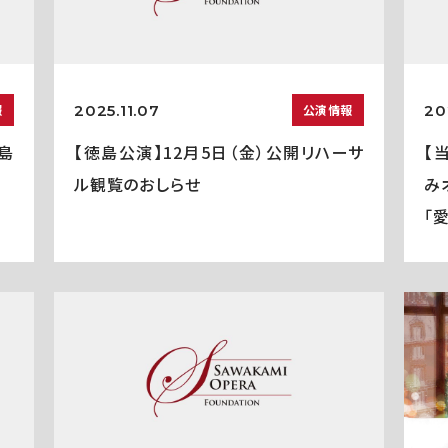
2025.11.07
20
報
公演情報
島
【徳島公演】12月5日（金）公開リハーサ
【
ル観覧のおしらせ
み
「