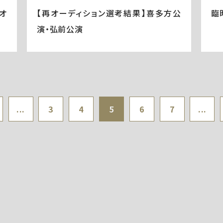
オ
【再オーディション選考結果】喜多方公
臨
演・弘前公演
...
3
4
5
6
7
...