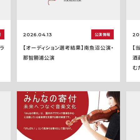
2026.04.13
20
報
公演情報
ラ
【オーディション選考結果】南魚沼公演・
【
那智勝浦公演
酒
む