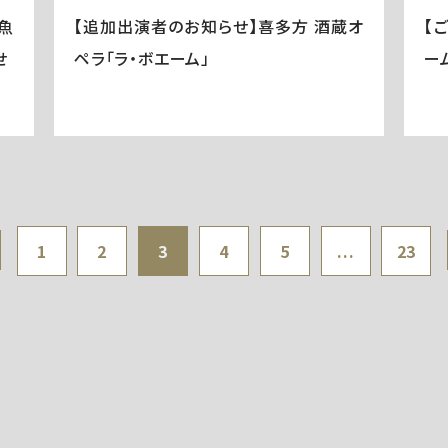
魚
【追加出演者のお知らせ】喜多方 酒蔵オ
【
せ
ペラ「ラ・ボエーム」
ー
1
2
3
4
5
...
23