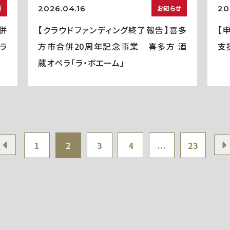
2026.04.16
20
報
お知らせ
併
【クラウドファンディング終了報告】喜多
【
ラ
方市合併20周年記念事業 喜多方 酒
支
蔵オペラ「ラ・ボエーム」
1
2
3
4
...
23