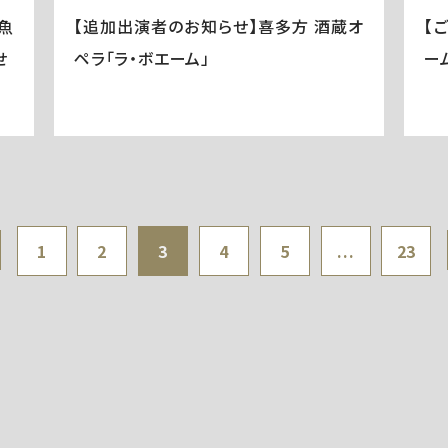
魚
【追加出演者のお知らせ】喜多方 酒蔵オ
【
せ
ペラ「ラ・ボエーム」
ー
1
2
3
4
5
...
23