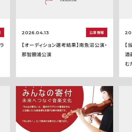
2026.04.13
20
報
公演情報
ラ
【オーディション選考結果】南魚沼公演・
【
那智勝浦公演
酒
む