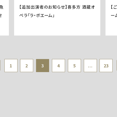
魚
【追加出演者のお知らせ】喜多方 酒蔵オ
【
せ
ペラ「ラ・ボエーム」
ー
1
2
3
4
5
...
23