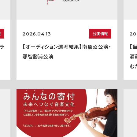
2026.04.13
20
報
公演情報
ラ
【オーディション選考結果】南魚沼公演・
【
那智勝浦公演
酒
む