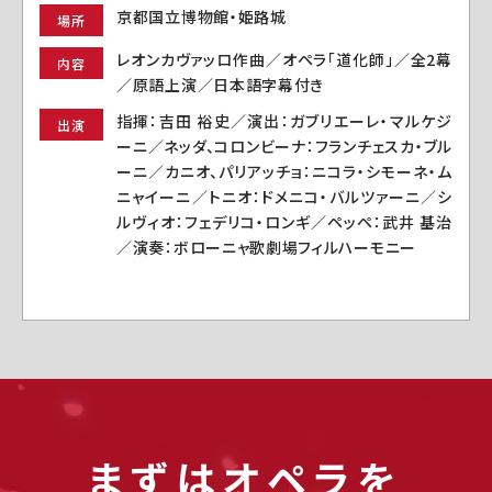
京都国立博物館・姫路城
場所
レオンカヴァッロ作曲／オペラ「道化師」／全2幕
内容
／原語上演／日本語字幕付き
指揮：吉田 裕史／演出：ガブリエーレ・マルケジ
出演
ーニ／ネッダ、コロンビーナ：フランチェスカ・ブル
ーニ／カニオ、パリアッチョ：ニコラ・シモーネ・ム
ニャイーニ／トニオ：ドメニコ・バルツァーニ／シ
ルヴィオ：フェデリコ・ロンギ／ペッペ：武井 基治
／演奏：ボローニャ歌劇場フィルハーモニー
まずはオペラを