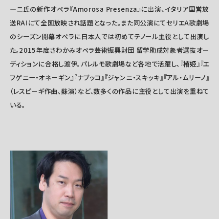
ーニ氏の新作オペラ『Amorosa Presenza』に出演、イタリア国営放
送RAIにて全国放映され話題となった。また同公演にてセリエA歌劇場
のシーズン開幕オペラに日本人では初めてテノール主役として出演し
た。2015年度さわかみオペラ芸術振興財団 留学助成対象者選抜オー
ディションに合格し渡伊。パレルモ歌劇場など各地で活躍し、『椿姫』『エ
フゲニー・オネーギン』『ナブッコ』『ジャンニ・スキッキ』『アル・ムリーノ』
（レスピーギ作曲、蘇演）など、数多くの作品に主役として出演を重ねて
いる。