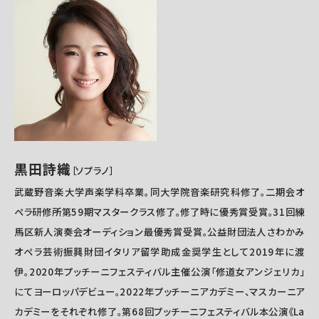
黒田詩織
［ソプラノ
］
武蔵野音楽大学声楽学科卒業。同大学院音楽研究科修了。二期会オ
ペラ研修所第59期マスタークラス修了。修了時に優秀賞受賞。31回練
馬区新人演奏会オーディション最優秀賞受賞。公益財団法人さわかみ
オペラ芸術振興財団イタリア留学助成金奨学生として2019年に渡
伊。2020年プッチーニフェスティバル主催公演「修道女アンジェリカ」
にてヨーロッパデビュー。2022年プッチーニアカデミー、マスカーニア
カデミーをそれぞれ修了。第68回プッチーニフェスティバル本公演《La