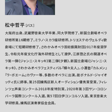
松中哲平
［バス
］
大阪府出身。武蔵野音楽大学卒業、同大学院修了。新国立劇場オペラ
研修所第16期修了。ミラノ・スカラ座研修所、トリエステのヴェルディ歌
劇場にて短期研修修了。さわかみオペラ芸術振興財団2017年度奨学
生、令和元年度文化庁海外研修生として渡伊。江原啓之氏の開運オペ
ラ第一弾《ジャンニ・スキッキ》第二弾《夕鶴》、新国立劇場《ジャンニ・ス
キッキ》、さわかみオペラフェスティバル『蝶々夫人』、小澤塾『カルメン』
『ラ・ボエーム』カヴァー等、多数のオペラに出演。故ボナルド・ジャイオ
ッティ氏に師事。第25回練馬区新人オーディション優秀賞受賞。フィレ
ンツェ声楽コンクール2018年度特別賞。2020年第３回サン・コロン
バーラ国際コンクール入選。第57回日伊コンコルソ入選。東京音楽大
学研修員。練馬区演奏家協会会員。