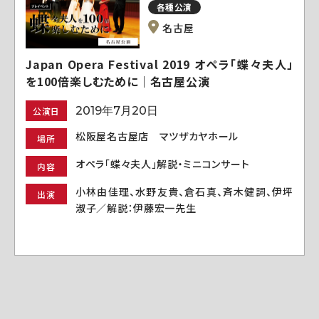
各種公演
名古屋
Japan Opera Festival 2019 オペラ「蝶々夫人」
を100倍楽しむために｜名古屋公演
2019年7月20日
公演日
松阪屋名古屋店 マツザカヤホール
場所
オペラ「蝶々夫人」解説・ミニコンサート
内容
小林由佳理、水野友貴、倉石真、斉木健詞、伊坪
出演
淑子／解説：伊藤宏一先生