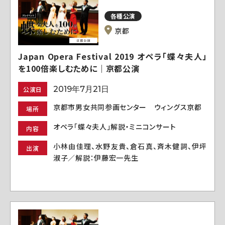
各種公演
京都
Japan Opera Festival 2019 オペラ「蝶々夫人」
を100倍楽しむために｜京都公演
2019年7月21日
公演日
京都市男女共同参画センター ウィングス京都
場所
オペラ「蝶々夫人」解説・ミニコンサート
内容
小林由佳理、水野友貴、倉石真、斉木健詞、伊坪
出演
淑子／解説：伊藤宏一先生