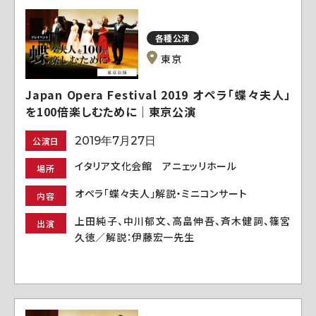
各種公演
東京
Japan Opera Festival 2019 オペラ「蝶々夫人」
を100倍楽しむために｜東京公演
2019年7月27日
公演日
イタリア文化会館 アニェッリホール
場所
オペラ「蝶々夫人」解説・ミニコンサート
内容
上田純子、中川郁文、高畠伸吾、斉木健詞、篠宮
出演
久徳／解説：伊藤宏一先生