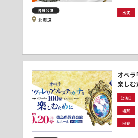
各種公演
出演
北海道
オペラ
楽しむ
公演日
場所
内容