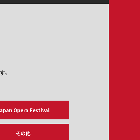
す。
apan Opera Festival
その他