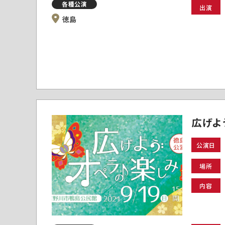
各種公演
出演
徳島
広げよ
公演日
場所
内容