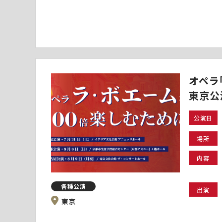
オペラ
東京公
公演日
場所
内容
各種公演
出演
東京