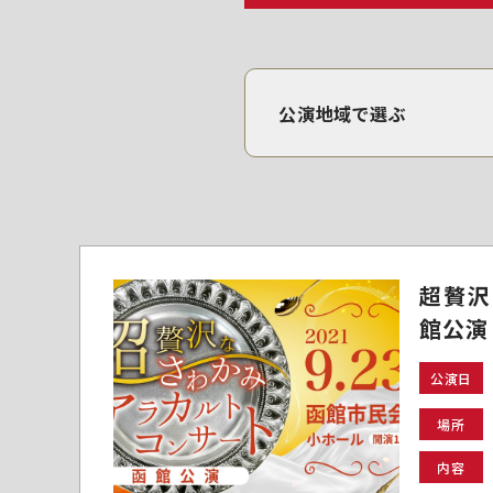
公演地域で選ぶ
超贅沢
館公演
公演日
場所
内容