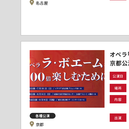
名古屋
オペラ
京都公
公演日
場所
内容
各種公演
出演
京都