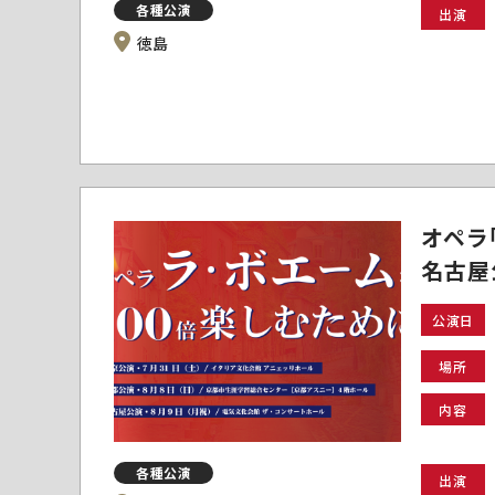
各種公演
出演
徳島
オペラ
名古屋
公演日
場所
内容
各種公演
出演