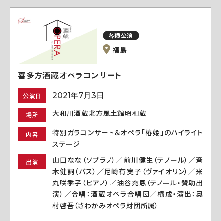
各種公演
福島
喜多方酒蔵オペラコンサート
2021年7月3日
公演日
大和川酒蔵北方風土館昭和蔵
場所
特別ガラコンサート＆オペラ「椿姫」のハイライト
内容
ステージ
山口なな（ソプラノ）／前川健生（テノール）／斉
出演
木健詞（バス）／尼崎有実子（ヴァイオリン）／米
丸咲季子（ピアノ）／油谷充恩（テノール・賛助出
演）／合唱：酒蔵オペラ合唱団／構成・演出：奥
村啓吾（さわかみオペラ財団所属）