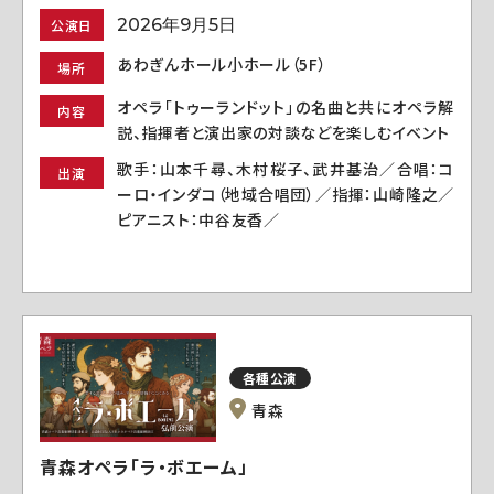
2026年9月5日
公演日
あわぎんホール小ホール（5F）
場所
オペラ「トゥーランドット」の名曲と共にオペラ解
内容
説、指揮者と演出家の対談などを楽しむイベント
歌手：山本千尋、木村桜子、武井基治／合唱：コ
出演
ーロ・インダコ（地域合唱団）／指揮：山崎隆之／
ピアニスト：中谷友香／
各種公演
青森
青森オペラ「ラ・ボエーム」