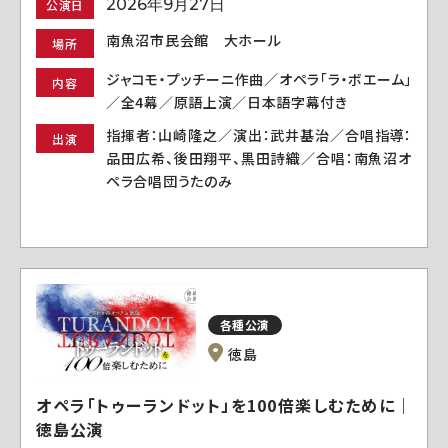
2026年9月27日
公演日
南魚沼市民会館 大ホール
場所
ジャコモ・プッチーニ作曲／オペラ「ラ・ボエーム」
内容
／全4幕／原語上演／日本語字幕付き
指揮者：山崎隆之／演出：武井基治／合唱指導：
出演
品田広希、後田翔平、黒田詩織／合唱：南魚沼オ
ペラ合唱団うたのみ
各種公演
徳島
オペラ「トゥーランドット」を100倍楽しむために｜
徳島公演