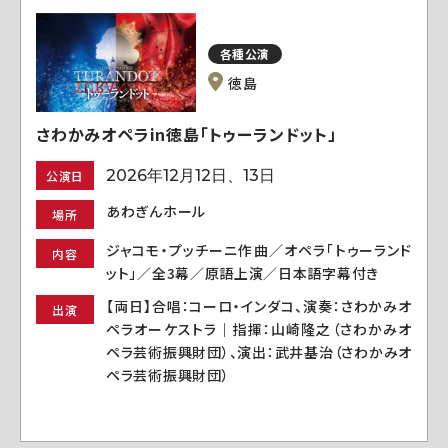
各種公演
徳島
さわかみオペラin徳島「トゥーランドット」
2026年12月12日、13日
公演日
あわぎんホール
場所
ジャコモ・プッチーニ作曲／オペラ「トゥーランド
内容
ット」／全3幕／原語上演／日本語字幕付き
【両日】合唱：コーロ・インダコ、演奏：さわかみオ
出演
ペラオーケストラ｜指揮：山崎隆之（さわかみオ
ペラ芸術振興財団）、演出：武井基治（さわかみオ
ペラ芸術振興財団）