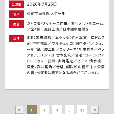
2026年7月25日
公演日
弘前市民会館 大ホール
場所
ジャコモ・プッチーニ作曲／オペラ「ラ・ボエーム」
内容
／全4幕／原語上演／日本語字幕付き
ミミ：黒田詩織／ムゼッタ：竹村真実／ロドルフ
出演
ォ：中村祐哉／マルチェッロ：田中夕也／ショナ
ール：鈴川慶二郎／コッリーネ：杉尾真吾／ベノ
ア＆アルチンドロ：宮本史利／合唱：コーロ・クア
トロミッレ／指揮：山崎隆之／ピアノ：清水綾｜
演出：武井基治／合唱指導：松中哲平｜※公演
内容・出演者は変更となる場合がございます。
1
2
3
...
21