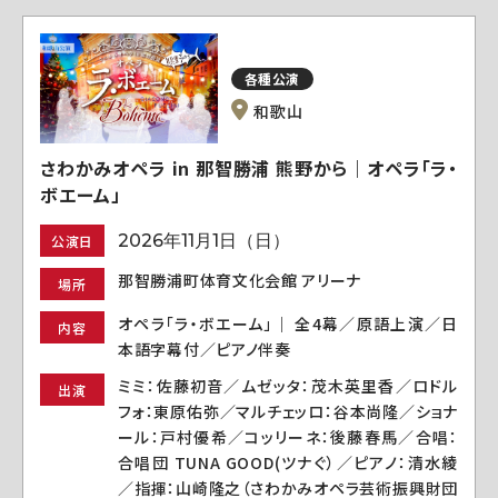
各種公演
和歌山
さわかみオペラ in 那智勝浦 熊野から｜オペラ「ラ・
ボエーム」
2026年11月1日（日）
公演日
那智勝浦町体育文化会館 アリーナ
場所
オペラ「ラ・ボエーム」｜ 全4幕／原語上演／日
内容
本語字幕付／ピアノ伴奏
ミミ：佐藤初音／ムゼッタ：茂木英里香／ロドル
出演
フォ：東原佑弥／マルチェッロ：谷本尚隆／ショナ
ール：戸村優希／コッリーネ：後藤春馬／合唱：
合唱団 TUNA GOOD(ツナぐ）／ピアノ：清水綾
／指揮：山崎隆之（さわかみオペラ芸術振興財団