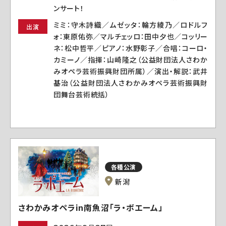
ンサート！
ミミ：守木詩織／ムゼッタ：輪方綾乃／ロドルフ
出演
ォ：東原佑弥／マルチェッロ：田中夕也／コッリー
ネ：松中哲平／ピアノ：水野彰子／合唱：コーロ・
カミーノ／指揮：山崎隆之（公益財団法人さわか
みオペラ芸術振興財団所属）／演出・解説：武井
基治（公益財団法人さわかみオペラ芸術振興財
団舞台芸術統括）
各種公演
新潟
さわかみオペラin南魚沼「ラ・ボエーム」