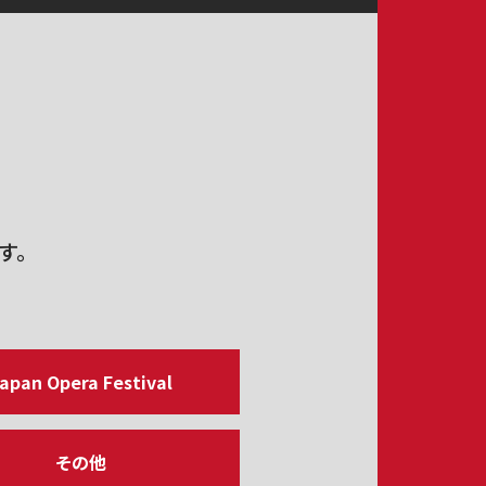
す。
apan Opera Festival
その他