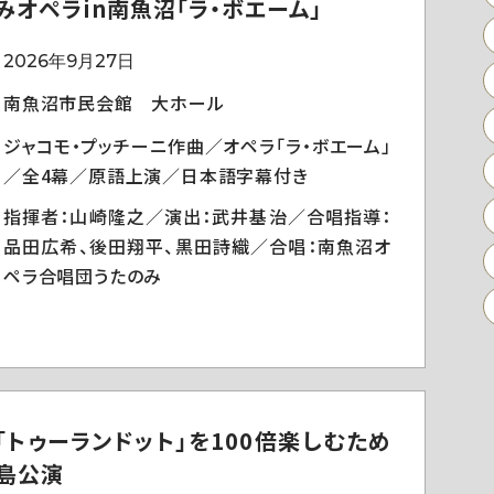
みオペラin南魚沼「ラ・ボエーム」
2026年9月27日
南魚沼市民会館 大ホール
ジャコモ・プッチーニ作曲／オペラ「ラ・ボエーム」
／全4幕／原語上演／日本語字幕付き
指揮者：山崎隆之／演出：武井基治／合唱指導：
品田広希、後田翔平、黒田詩織／合唱：南魚沼オ
ペラ合唱団うたのみ
「トゥーランドット」を100倍楽しむため
島公演