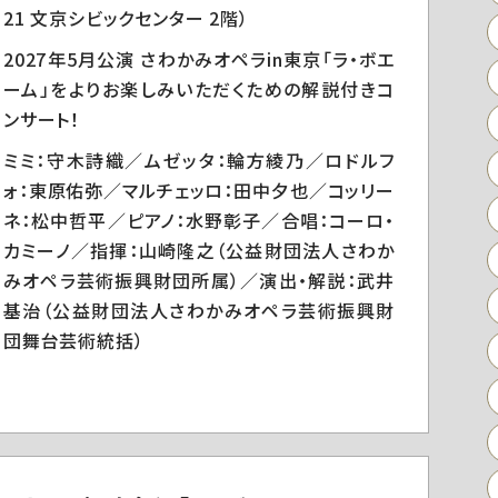
21 文京シビックセンター 2階）
2027年5月公演 さわかみオペラin東京「ラ・ボエ
ーム」をよりお楽しみいただくための解説付きコ
ンサート！
ミミ：守木詩織／ムゼッタ：輪方綾乃／ロドルフ
ォ：東原佑弥／マルチェッロ：田中夕也／コッリー
ネ：松中哲平／ピアノ：水野彰子／合唱：コーロ・
カミーノ／指揮：山崎隆之（公益財団法人さわか
みオペラ芸術振興財団所属）／演出・解説：武井
基治（公益財団法人さわかみオペラ芸術振興財
団舞台芸術統括）