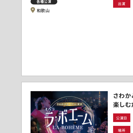
各種公演
出演
和歌山
さわか
楽しむ
公演日
場所