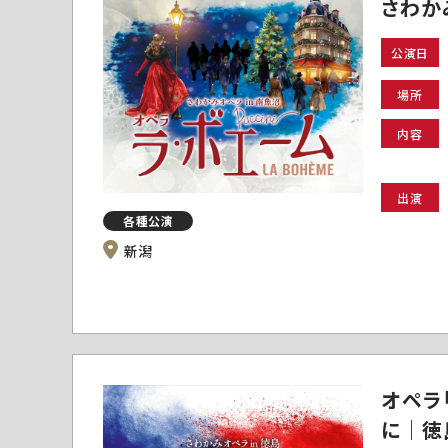
さわか
公演日
場所
内容
出演
各種公演
新潟
オペラ
に｜徳