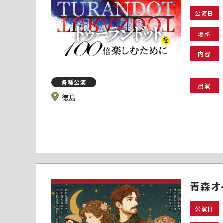
公演日
場所
内容
各種公演
出演
徳島
青森オ
公演日