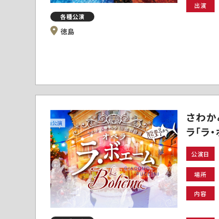
出演
各種公演
徳島
さわか
ラ「ラ
公演日
場所
内容