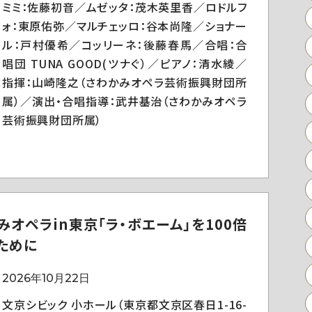
ミミ：佐藤初音／ムゼッタ：茂木英里香／ロドルフ
ォ：東原佑弥／マルチェッロ：谷本尚隆／ショナー
ル：戸村優希／コッリーネ：後藤春馬／合唱：合
唱団 TUNA GOOD(ツナぐ）／ピアノ：清水綾／
指揮：山崎隆之（さわかみオペラ芸術振興財団所
属）／演出・合唱指導：武井基治（さわかみオペラ
芸術振興財団所属）
みオペラin東京「ラ・ボエーム」を100倍
ために
2026年10月22日
文京シビック 小ホール（東京都文京区春日1-16-