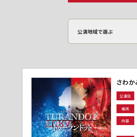
公演地域で選ぶ
さわか
公演日
場所
内容