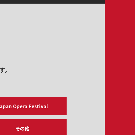
す。
apan Opera Festival
その他