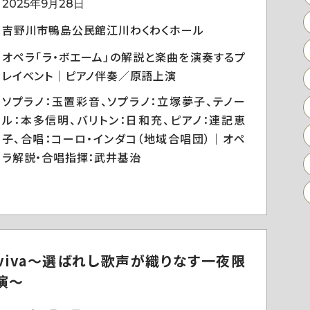
2025年9月28日
吉野川市鴨島公民館江川わくわくホール
オペラ「ラ・ボエーム」の解説と楽曲を演奏するプ
レイベント｜ピアノ伴奏／原語上演
ソプラノ：玉置彩音、ソプラノ：立塚夢子、テノー
ル：本多信明、バリトン：日和充、ピアノ：連記恵
子、合唱：コーロ・インダコ（地域合唱団）｜オペ
ラ解説・合唱指揮：武井基治
taviva～選ばれし歌声が織りなす一夜限
演～