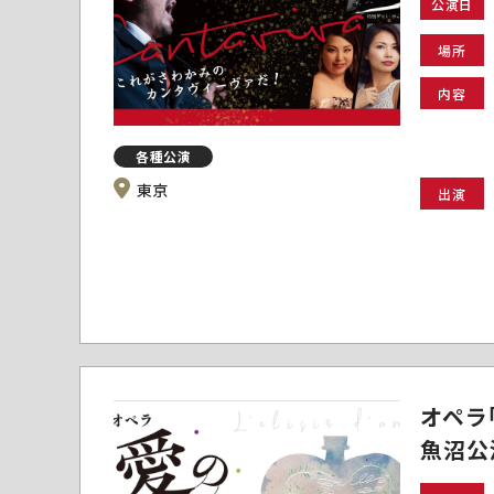
公演日
場所
内容
各種公演
東京
出演
オペラ
魚沼公