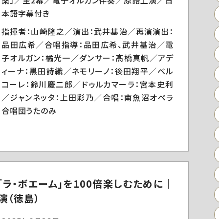
薬」／全2幕／電子オルガン伴奏／原語上演／日
本語字幕付き
指揮者：山崎隆之／演出：武井基治／再演演出：
品田広希／合唱指導：品田広希、武井基治／電
子オルガン：橘光一／ダンサー：髙橋真帆／アデ
ィーナ：黒田詩織／ネモリーノ：後田翔平／ベル
コーレ：鈴川慶二郎／ドゥルカマーラ：宮本史利
／ジャンネッタ：上田彩乃／合唱：南魚沼オペラ
合唱団うたのみ
「ラ・ボエーム」を100倍楽しむために｜
演（徳島）