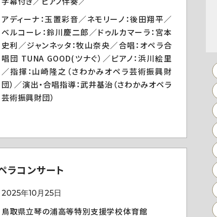
字幕付き／ピアノ伴奏／
アディーナ：玉置彩音／ネモリーノ：後田翔平／
ベルコーレ：鈴川慶二郎／ドゥルカマーラ：宮本
史利／ジャンネッタ：牧山奈央／合唱：オペラ合
唱団 TUNA GOOD(ツナぐ）／ピアノ：浜川絵里
／指揮：山崎隆之（さわかみオペラ芸術振興財
団）／演出・合唱指導：武井基治（さわかみオペラ
芸術振興財団）
ペラコンサート
2025年10月25日
鳥取県立琴の浦高等特別支援学校体育館