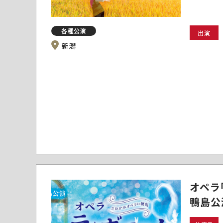
各種公演
出演
新潟
オペラ
鴨島公