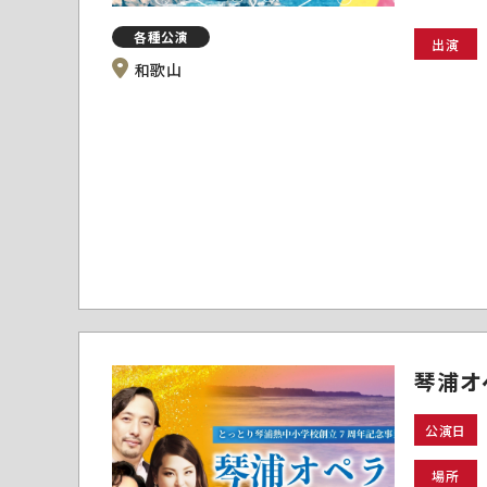
各種公演
出演
和歌山
琴浦オ
公演日
場所