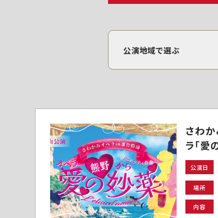
公演地域で選ぶ
さわか
ラ「愛
公演日
場所
内容