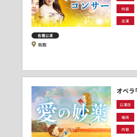
内容
出演
各種公演
鳥取
オペラ
公演日
場所
内容