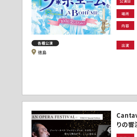
公演日
場所
内容
各種公演
出演
徳島
Can
りの響