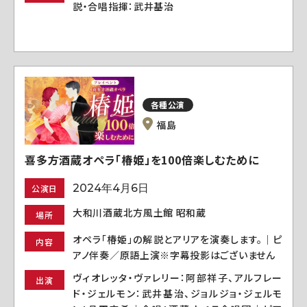
説・合唱指揮：武井基治
各種公演
福島
喜多方酒蔵オペラ「椿姫」を100倍楽しむために
2024年4月6日
公演日
大和川酒蔵北方風土館 昭和蔵
場所
オペラ「椿姫」の解説とアリアを演奏します。｜ピ
内容
アノ伴奏／原語上演※字幕投影はございません
ヴィオレッタ・ヴァレリー：阿部祥子、アルフレー
出演
ド・ジェルモン：武井基治、ジョルジョ・ジェルモ