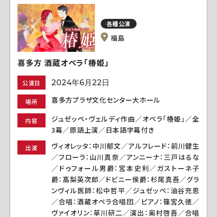
各種公演
福島
喜多方 酒蔵オペラ「椿姫」
2024年6月22日
公演日
喜多方プラザ文化センター大ホール
場所
ジュゼッペ・ヴェルディ作曲／オペラ「椿姫」／全
内容
3幕／原語上演／日本語字幕付き
ヴィオレッタ：中川郁文／アルフレード：前川健生
出演
／フローラ：山川真奈／アンニーナ：三戸はるな
／ドゥフォール男爵：宮本史利／ガストーネ子
爵：髙梨英次郎／ドビニー侯爵：杉尾真吾／グラ
ンヴィル医師：松中哲平／ジュゼッペ：油谷充恩
／合唱：酒蔵オペラ合唱団／ピアノ：篠宮久徳／
ヴァイオリン：草川研二／演出：奥村啓吾／合唱