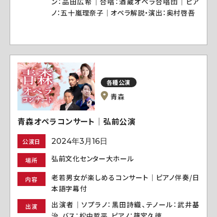
ン：品田広希｜合唱：酒蔵オペラ合唱団｜ピア
ノ：五十嵐理奈子｜オペラ解説・演出：奥村啓吾
各種公演
青森
青森オペラコンサート｜弘前公演
2024年3月16日
公演日
弘前文化センター大ホール
場所
老若男女が楽しめるコンサート｜ピアノ伴奏/日
内容
本語字幕付
出演者｜ソプラノ：黒田詩織、テノール：武井基
出演
治、バス：松中哲平、ピアノ：篠宮久徳