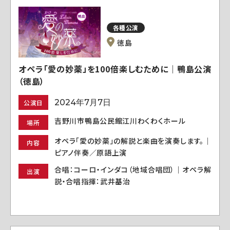
各種公演
徳島
オペラ「愛の妙薬」を100倍楽しむために｜鴨島公演
（徳島）
2024年7月7日
公演日
吉野川市鴨島公民館江川わくわくホール
場所
オペラ「愛の妙薬」の解説と楽曲を演奏します。｜
内容
ピアノ伴奏／原語上演
合唱：コーロ・インダコ（地域合唱団）｜オペラ解
出演
説・合唱指揮：武井基治