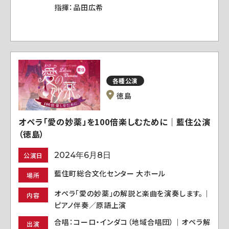
指揮：品田広希
各種公演
徳島
オペラ「愛の妙薬」を100倍楽しむために｜藍住公演
（徳島）
2024年6月8日
公演日
藍住町総合文化センター 大ホール
場所
オペラ「愛の妙薬」の解説と楽曲を演奏します。｜
内容
ピアノ伴奏／原語上演
合唱：コーロ・インダコ（地域合唱団）｜オペラ解
出演