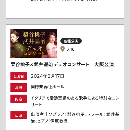
各種公演
大阪
梨谷桃子＆武井基治デュオコンサート｜大阪公演
2024年2月17日
公演日
国際楽器社ホール
場所
イタリアで活動実績のある歌手による特別なコン
内容
サート
出演者｜ソプラノ：梨谷桃子、テノール：武井基
出演
治、ピアノ：伊原敏行