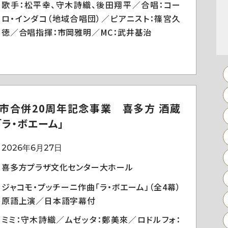
歌手：松平幸、守木詩織、後田翔平／合唱：コー
ロ・インダコ（地域合唱団）／ピアニスト：篠宮久
徳／合唱指揮：市岡雅明／MC：武井基治
市合併20周年記念事業 喜多方 酒蔵
「ラ・ボエーム」
2026年6月27日
喜多方プラザ文化センター大ホール
ジャコモ・プッチーニ作曲「ラ・ボエーム」（全4幕）
原語上演／日本語字幕付
ミミ：守木詩織／ムゼッタ：鄭美來／ロドルフォ：