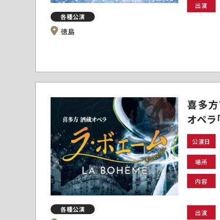
出演
各種公演
徳島
喜多方
オペラ
公演日
場所
内容
各種公演
出演