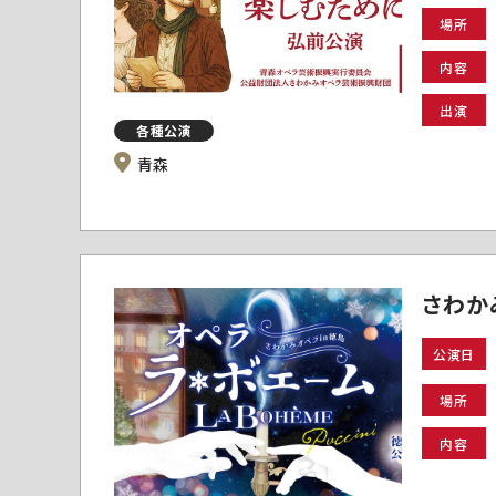
場所
内容
出演
各種公演
青森
さわか
公演日
場所
内容