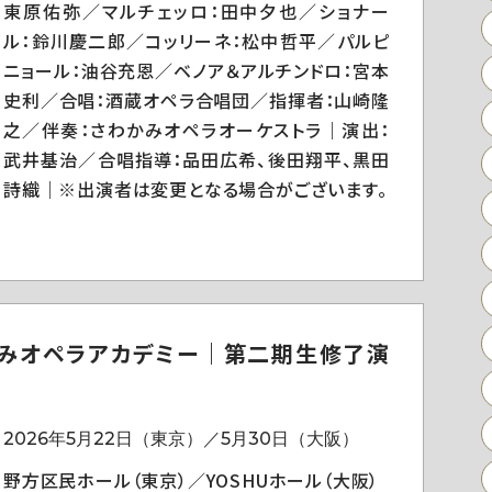
東原佑弥／マルチェッロ：田中夕也／ショナー
ル：鈴川慶二郎／コッリーネ：松中哲平／パルピ
ニョール：油谷充恩／ベノア＆アルチンドロ：宮本
史利／合唱：酒蔵オペラ合唱団／指揮者：山崎隆
之／伴奏：さわかみオペラオーケストラ｜演出：
武井基治／合唱指導：品田広希、後田翔平、黒田
詩織｜※出演者は変更となる場合がございます。
みオペラアカデミー｜第二期生修了演
2026年5月22日（東京）／5月30日（大阪）
野方区民ホール（東京）／YOSHUホール（大阪）