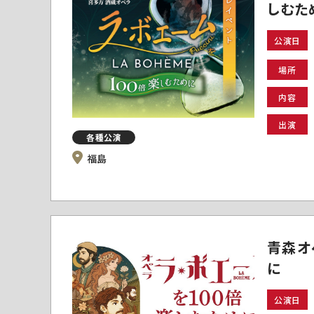
しむた
公演日
場所
内容
出演
各種公演
福島
青森オ
に
公演日