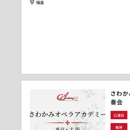
福島
さわか
奏会
公演日
場所