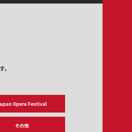
す。
apan Opera Festival
その他