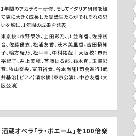
1年間のアカデミー研修、そしてイタリア研修を経
て更に大きく成長した受講生たちがそれぞれの思
いを胸に、1年間の成果を発表
東京校：市野梨沙、上田彩乃、川並和香、佐藤初
音、佐藤優衣、松浦友香、茂木英里香、吉田愼知
子、輪方綾乃、松平幸、中村祐哉｜大阪校：市岡
裕紀子、井上美穂、首藤はる那、鈴木萌、玉置彩
音、牧山奈央、富田裕貴、谷本尚隆【司会進行】武
井基治【ピアノ】清水綾（東京公演）、中谷友香（大
阪公演）
 酒蔵オペラ「ラ・ボエーム」を100倍楽