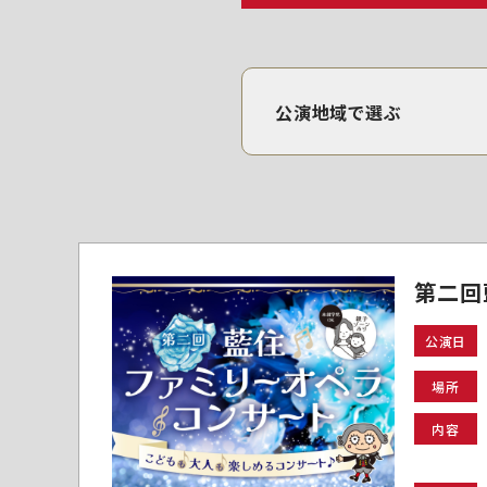
公演地域で選ぶ
第二回
公演日
場所
内容