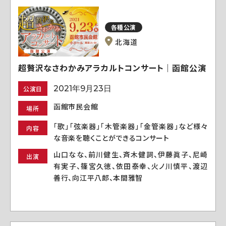
各種公演
北海道
超贅沢なさわかみアラカルトコンサート｜函館公演
2021年9月23日
公演日
函館市民会館
場所
「歌」「弦楽器」「木管楽器」「金管楽器」など様々
内容
な音楽を聴くことができるコンサート
山口なな、前川健生、斉木健詞、伊藤眞子、尼崎
出演
有実子、篠宮久徳、依田泰幸、火ノ川慎平、渡辺
善行、向江平八郎、本間雅智