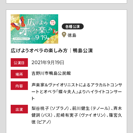
各種公演
徳島
広げようオペラの楽しみ方｜鴨島公演
2021年9月19日
公演日
吉野川市鴨島公民館
場所
声楽家＆ヴァイオリニストによるアラカルトコンサ
内容
ートとオペラ「蝶々夫人」よりハイライトコンサー
ト
梨谷桃子（ソプラノ）、前川健生（テノール）、斉木
出演
健詞（バス）、尼崎有実子（ヴァイオリン）、篠宮久
徳（ピアノ）