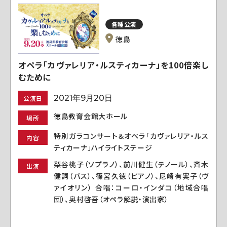
各種公演
徳島
オペラ「カヴァレリア・ルスティカーナ」を100倍楽し
むために
2021年9月20日
公演日
徳島教育会館大ホール
場所
特別ガラコンサート＆オペラ「カヴァレリア・ルス
内容
ティカーナ」ハイライトステージ
梨谷桃子（ソプラノ）、前川健生（テノール）、斉木
出演
健詞（バス）、篠宮久徳（ピアノ）、尼崎有実子（ヴ
ァイオリン） 合唱：コーロ・インダコ（地域合唱
団）、奥村啓吾（オペラ解説・演出家）